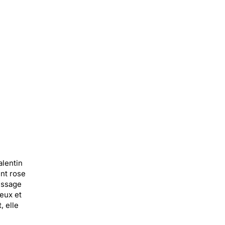
alentin
ent rose
essage
eux et
, elle