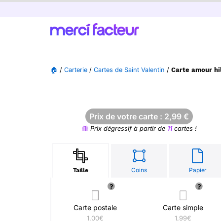
🏠
/
Carterie
/
Cartes de Saint Valentin
/
Carte amour hil
Prix de votre carte :
2,99
€
Prix dégressif à partir de
11
cartes !
Coins
Papier
Taille
Carte postale
Carte simple
1,00€
1,99€