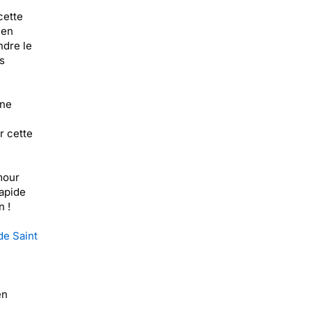
cette
 en
ndre le
s
une
r cette
mour
rapide
n !
de Saint
en