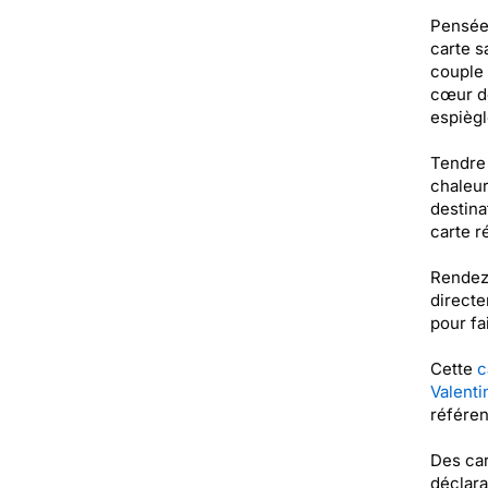
Pensée 
carte s
couple 
cœur de
espiègl
Tendre 
chaleur
destina
carte r
Rendez-
directe
pour fa
Cette
c
Valenti
référe
Des car
déclara