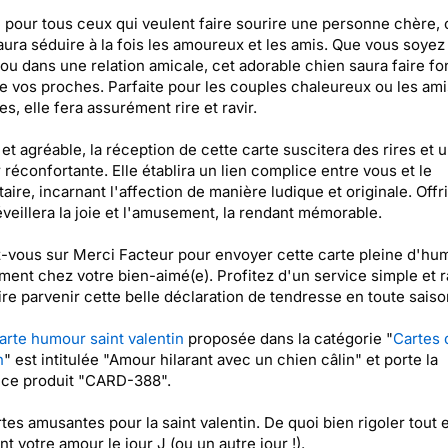
pour tous ceux qui veulent faire sourire une personne chère, 
aura séduire à la fois les amoureux et les amis. Que vous soyez
ou dans une relation amicale, cet adorable chien saura faire fo
 vos proches. Parfaite pour les couples chaleureux ou les ami
es, elle fera assurément rire et ravir.
et agréable, la réception de cette carte suscitera des rires et 
 réconfortante. Elle établira un lien complice entre vous et le
taire, incarnant l'affection de manière ludique et originale. Offri
éveillera la joie et l'amusement, la rendant mémorable.
vous sur Merci Facteur pour envoyer cette carte pleine d'hu
ment chez votre bien-aimé(e). Profitez d'un service simple et 
ire parvenir cette belle déclaration de tendresse en toute saiso
arte humour saint valentin
proposée dans la catégorie "
Cartes 
n
" est intitulée "Amour hilarant avec un chien câlin" et porte la
nce produit "CARD-388".
tes amusantes pour la saint valentin. De quoi bien rigoler tout 
nt votre amour le jour J (ou un autre jour !).