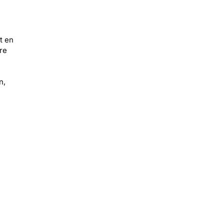
t en
re
n,