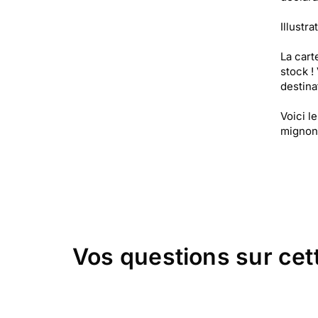
Illustra
La cart
stock !
destinat
Voici l
mignon,
Vos questions sur cet