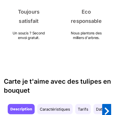
Toujours
Eco
satisfait
responsable
Un soucis ? Second
Nous plantons des
envoi gratuit.
milliers d'arbres.
Carte je t'aime avec des tulipes en
bouquet
Description
Caractéristiques
Tarifs
Date de la