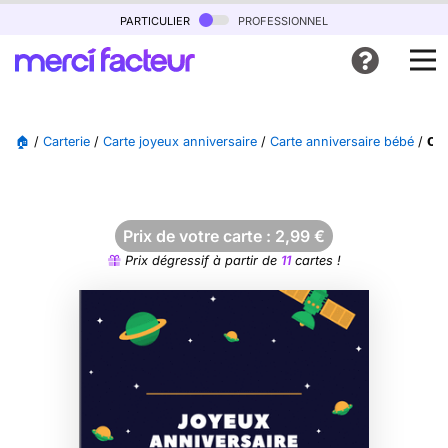
particulier
professionnel
🏠
/
Carterie
/
Carte joyeux anniversaire
/
Carte anniversaire bébé
/
Car
Prix de votre carte :
2,99
€
Prix dégressif à partir de
11
cartes !