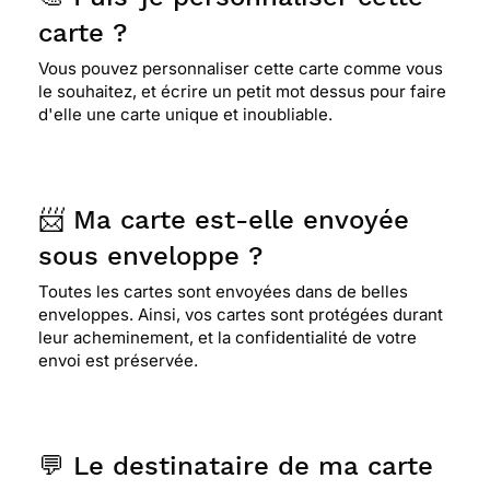
carte ?
⭐⭐⭐⭐
Le 06/04/2017 : Carte qui demande la
participation de l'enfant , et marquera plus qu'une
Vous pouvez personnaliser cette carte comme vous
simple carte toute prête. merci facteur, vous
le souhaitez, et écrire un petit mot dessus pour faire
méritez cette appellation
d'elle une carte unique et inoubliable.
⭐⭐⭐⭐
Le 06/01/2017 : Cette carte est ludique
pour un enfant. j espère simplement qu elle
📨 Ma carte est-elle envoyée
parviendra bien a son destinataire
sous enveloppe ?
Toutes les cartes sont envoyées dans de belles
enveloppes. Ainsi, vos cartes sont protégées durant
⭐⭐⭐⭐⭐ Le 30/08/2016 : Bonne carte pour un
leur acheminement, et la confidentialité de votre
jeune enfant de 7 ans qui aime ce genre
envoi est préservée.
d'exercice.
⭐⭐⭐⭐⭐ Le 03/06/2015 : il y a la surprise elle
💬 Le destinataire de ma carte
convient à tous : enfants comme adultes