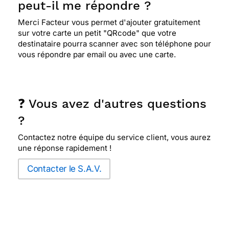
peut-il me répondre ?
Merci Facteur vous permet d'ajouter gratuitement
⭐⭐⭐⭐
Le 26/02/2015 : Elle est originale pour un
sur votre carte un petit "QRcode" que votre
petit garçon de 8 ans
destinataire pourra scanner avec son téléphone pour
vous répondre par email ou avec une carte.
⭐⭐⭐⭐
Le 31/12/2014 : J'aime bien le concept
d'amuser l'enfant quelques minutes avec les
points à relier. mon neveu fête ses 7 ans et je
❓ Vous avez d'autres questions
pense que c'est de son âge.
?
Contactez notre équipe du service client, vous aurez
⭐⭐⭐⭐
Le 16/09/2014 : Du ludique, super, ça
une réponse rapidement !
change ! la surprise reste entière
Contacter le S.A.V.
⭐⭐⭐⭐
Le 08/09/2014 : L'enfant sera ravi de
découvrir qui se cache en suivant les chiffres,
carte originale... merci