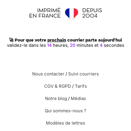
⭐⭐⭐⭐
Le 13/08/2014 : Ludique, cette carte est
originale.
⭐⭐⭐⭐
Le 31/07/2014 : Un amusement pour
🚀 Pour que votre
prochain
courrier parte aujourd'hui
découvrir le cadeau, bien vu j. brossard
validez-le dans les
14
heures,
20
minutes et
3
secondes
⭐⭐⭐⭐
Le 01/07/2014 : Original car cette petite
fille pourra faire un dessin
Nous contacter
/
Suivi courriers
CGV & RGPD
/
Tarifs
⭐⭐⭐⭐
Le 17/04/2014 : Les enfants adorent être
surpris et ce genre de jeux leur plait beaucoup.
Notre blog
/
Médias
Qui sommes-nous ?
⭐⭐⭐
Le 15/04/2014 : C'est pas pour moi,
c'est pour une amie mais cela a l'air cool.
Modèles de lettres