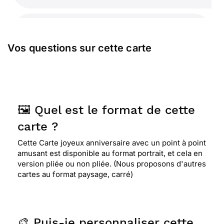
⭐⭐⭐⭐⭐ Le 22/12/2020 : Site très utile et fiable, je
l'utilise régulièrement
Vos questions sur cette carte
⭐⭐⭐⭐
Le 13/12/2020 : Très intéressant, très
bonne initiative. bravo ! avec tous nos
remerciements ! très bonne idée, à poursuivre !
🖼️ Quel est le format de cette
carte ?
⭐⭐⭐⭐⭐ Le 27/03/2020 : Super pour envoyer aux
petits enfants et cela les occupent
Cette Carte joyeux anniversaire avec un point à point
amusant est disponible au format portrait, et cela en
version pliée ou non pliée. (Nous proposons d'autres
cartes au format paysage, carré)
⭐⭐⭐
Le 31/12/2017 : Pour l'exercice a faire,
mais s'aurait été plus sympa avec quelques déco
sur le pourtour, surtout pour un enfant c'est
important
🎨 Puis-je personnaliser cette