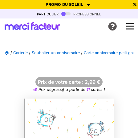
PROMO DU SOLEIL
particulier
professionnel
-30% de réduction avec le code
SUMMER26
pour envoyer des
cartes ensoleillées, jusqu'au 6 Août !
Envoyer des cartes
🏠
/
Carterie
/
Souhaiter un anniversaire
/
Carte anniversaire petit garçon
Ne plus afficher
Prix de votre carte :
2,99
€
Prix dégressif à partir de
11
cartes !