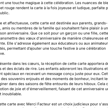
nt une touche magique à cette célébration. Les nuances de bleu
et rouge rendent la carte à la fois joyeuse et ludique, parfaite 
ublic.
e et affectueuse, cette carte est destinée aux parents, grands-
, amis ou membres de la famille qui souhaitent faire plaisir à u
 son anniversaire. Que ce soit pour un garçon ou une fille, cette
ransmettre des vœux d'anniversaire de manière chaleureuse et
nte. Elle s'adresse également aux éducateurs ou aux animateu
ités, permettant d’ajouter une touche festive à une célébration
ive.
sente dans les cœurs, la réception de cette carte apportera d
s et des éclats de rire. Les enfants adoreront les illustrations et
nt spéciaux en recevant un message conçu juste pour eux. Cet
des souvenirs enjoués et des moments de bonheur, incitant les
giner dans des saisons de fête entourés de leurs hiboux. Cela 
tion de joie et d'émerveillement, faisant de cet anniversaire u
inoubliable.
cette carte avec Merci Facteur est un choix judicieux pour s'as