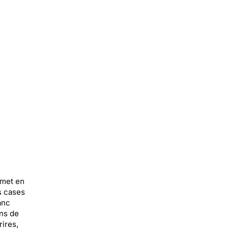
 met en
s cases
anc
ons de
rires,