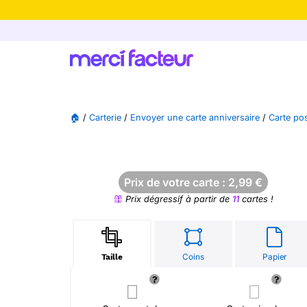
-30% de rédu
🏠
/
Carterie
/
Envoyer une carte anniversaire
/
Carte pos
Prix de votre carte :
2,99
€
Prix dégressif à partir de
11
cartes !
Coins
Papier
Taille