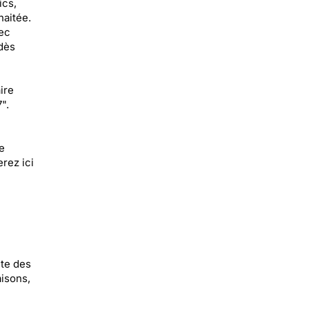
ics,
haitée.
ec
 dès
ire
".
e
rez ici
ête des
aisons,