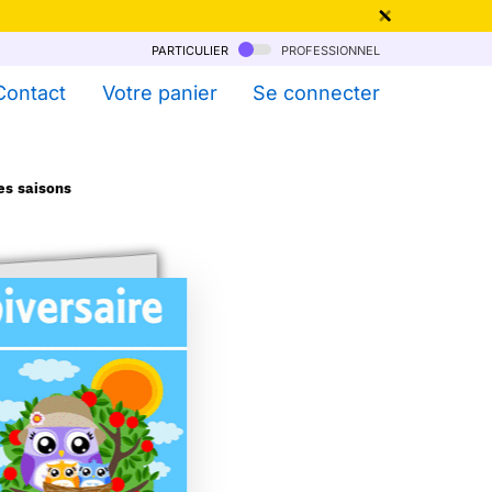
particulier
professionnel
qu'au 6 Août !
Contact
Votre panier
Se connecter
es saisons