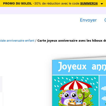
PROMO DU SOLEIL
-30% de réduction avec le code
SUMMER26
ction avec le code
SUMMER26
pour envoyer des cartes ensoleillées, jus
Envoyer
Envoyer des cartes
Ne plus afficher
tale anniversaire enfant
/
Carte joyeux anniversaire avec les hiboux d