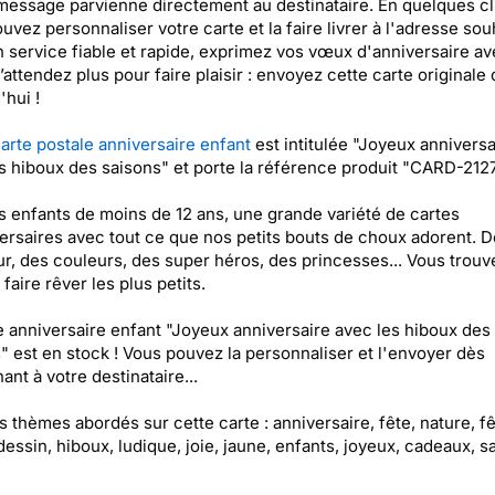
message parvienne directement au destinataire. En quelques cl
uvez personnaliser votre carte et la faire livrer à l'adresse sou
 service fiable et rapide, exprimez vos vœux d'anniversaire av
N’attendez plus pour faire plaisir : envoyez cette carte originale
'hui !
arte postale anniversaire enfant
est intitulée "Joyeux anniversa
s hiboux des saisons" et porte la référence produit "CARD-2127
s enfants de moins de 12 ans, une grande variété de cartes
ersaires avec tout ce que nos petits bouts de choux adorent. D
r, des couleurs, des super héros, des princesses... Vous trouve
faire rêver les plus petits.
e anniversaire enfant "Joyeux anniversaire avec les hiboux des
" est en stock ! Vous pouvez la personnaliser et l'envoyer dès
ant à votre destinataire...
es thèmes abordés sur cette carte : anniversaire, fête, nature, f
dessin, hiboux, ludique, joie, jaune, enfants, joyeux, cadeaux, s