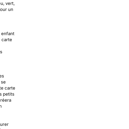
, vert,
pour un
n enfant
 carte
rs
es
 se
te carte
 petits
créera
n
surer