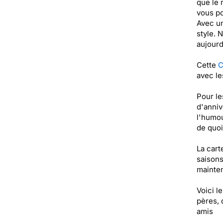
que le 
vous po
Avec un
style. 
aujourd
Cette
C
avec le
Pour le
d'anniv
l'humou
de quoi 
La cart
saisons
mainten
Voici l
pères, 
amis