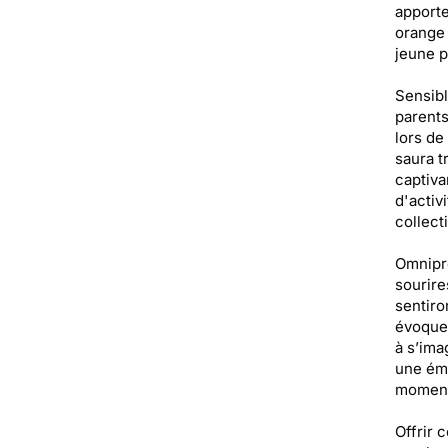
apporte
orange 
jeune p
Sensibl
parents
lors de
saura t
captiva
d'activ
collect
Omnipré
sourire
sentiro
évoque 
à s’ima
une émo
moment 
Offrir 