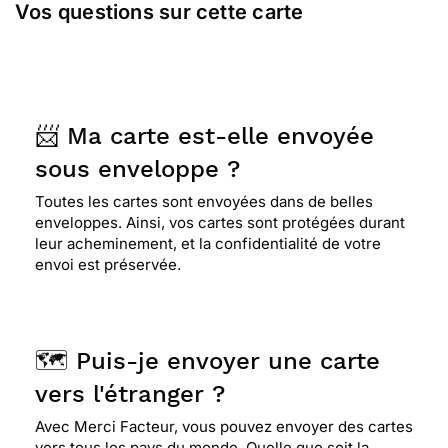
Vos questions sur cette carte
⭐⭐⭐⭐⭐ Le 14/10/2025 : c est parfait avec vos
services rien a dire , j envoie ,je choisi une carte
ou autres pas besoin de se deplacer c est royal ,
par contre ceque je demande se sont des cartes d
📨 Ma carte est-elle envoyée
anniversaires enfants musical je ne le voit pas vite
sous enveloppe ?
venir c est DOMMAGE ! à part ça tout est parfait
Toutes les cartes sont envoyées dans de belles
enveloppes. Ainsi, vos cartes sont protégées durant
⭐⭐⭐⭐⭐ Le 14/10/2025 : Satisfait très bien
leur acheminement, et la confidentialité de votre
envoi est préservée.
⭐⭐⭐⭐
Le 07/10/2025 : Tres bien pour un jeune
🗺️ Puis-je envoyer une carte
⭐⭐⭐⭐⭐ Le 06/10/2025 : C est pour une enfant
vers l'étranger ?
handicapée elle adore les animaux cette carte est
colorée et joyeuse
Avec Merci Facteur, vous pouvez envoyer des cartes
vers tous les pays du monde. Quelle que soit la