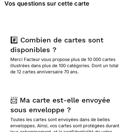
Vos questions sur cette carte
⭐⭐⭐⭐
Le 26/01/2017 : Elle est belle et mon
destinataire adore les fleurs , donc c'est tout ce
qu'il me fallait merci facteur
#️⃣ Combien de cartes sont
⭐⭐⭐⭐⭐ Le 13/10/2016 : Magnifique carte qui
disponibles ?
reflète l'événement pour agrémenté de bons
souhaits une journée spéciale ...félicitations
Merci Facteur vous propose plus de 10 000 cartes
illustrées dans plus de 100 catégories. Dont un total
de 12 cartes anniversaire 70 ans.
⭐⭐⭐⭐
Le 02/01/2015 : Parce quelle a de belles
fleurs,et de belles couleurs , ça sent le printemps
,c'est bon pour le moral;
📨 Ma carte est-elle envoyée
sous enveloppe ?
Toutes les cartes sont envoyées dans de belles
enveloppes. Ainsi, vos cartes sont protégées durant
leur acheminement, et la confidentialité de votre