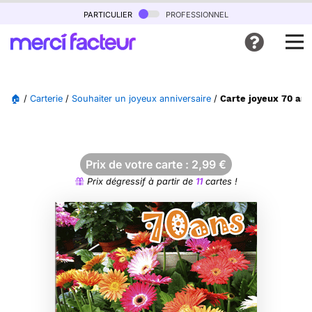
particulier
professionnel
🏠
/
Carterie
/
Souhaiter un joyeux anniversaire
/
Carte joyeux 70 ans 
Prix de votre carte :
2,99
€
Prix dégressif à partir de
11
cartes !