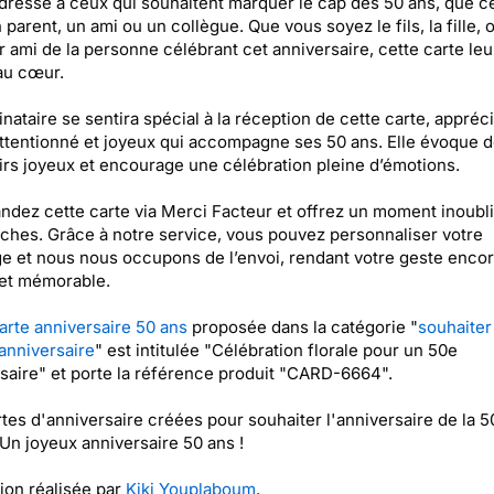
adresse à ceux qui souhaitent marquer le cap des 50 ans, que ce
 parent, un ami ou un collègue. Que vous soyez le fils, la fille, o
r ami de la personne célébrant cet anniversaire, cette carte leu
au cœur.
inataire se sentira spécial à la réception de cette carte, appréci
ttentionné et joyeux qui accompagne ses 50 ans. Elle évoque 
rs joyeux et encourage une célébration pleine d’émotions.
ez cette carte via Merci Facteur et offrez un moment inoubli
ches. Grâce à notre service, vous pouvez personnaliser votre
 et nous nous occupons de l’envoi, rendant votre geste encor
 et mémorable.
arte anniversaire 50 ans
proposée dans la catégorie "
souhaiter
anniversaire
" est intitulée "Célébration florale pour un 50e
saire" et porte la référence produit "CARD-6664".
tes d'anniversaire créées pour souhaiter l'anniversaire de la 
Un joyeux anniversaire 50 ans !
tion réalisée par
Kiki Youplaboum
.