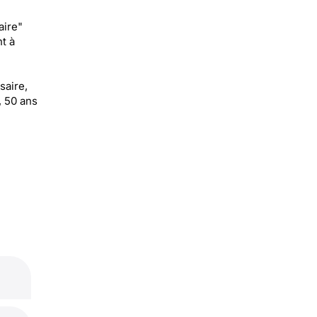
aire"
t à
saire,
, 50 ans