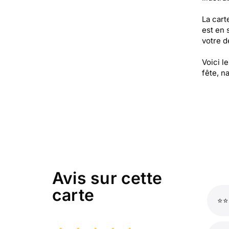
La cart
est en 
votre de
Voici l
fête, n
Avis sur cette
carte
⭐⭐