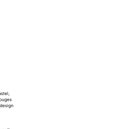
stel,
rouges
 design