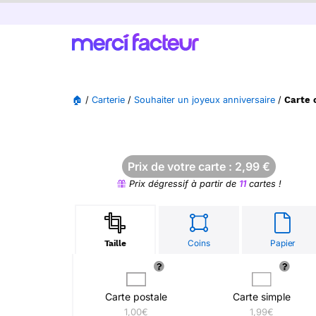
🏠
/
Carterie
/
Souhaiter un joyeux anniversaire
/
Carte 
Prix de votre carte :
2,99
€
Prix dégressif à partir de
11
cartes !
Coins
Papier
Taille
Carte postale
Carte simple
1,00€
1,99€