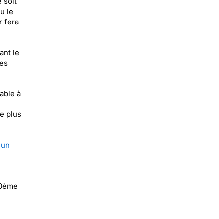
 soit
u le
r fera
ant le
des
able à
e plus
 un
50ème