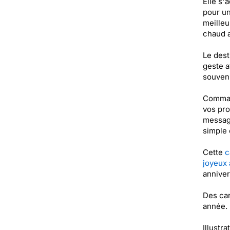
Elle s'
pour un
meilleu
chaud 
Le dest
geste a
souveni
Command
vos pro
message
simple
Cette
c
joyeux 
anniver
Des car
année. 
Illustra