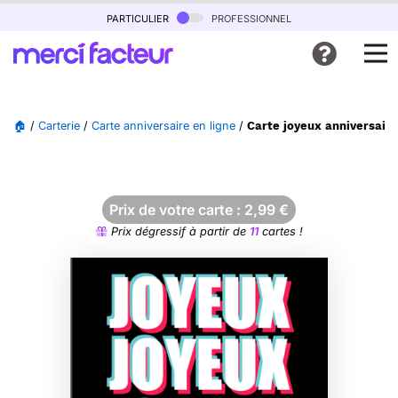
particulier
professionnel
🏠
/
Carterie
/
Carte anniversaire en ligne
/
Carte joyeux anniversaire
Prix de votre carte :
2,99
€
Prix dégressif à partir de
11
cartes !