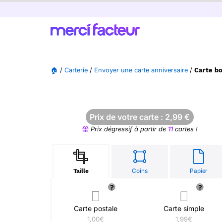
🏠
/
Carterie
/
Envoyer une carte anniversaire
/
Carte bo
Prix de votre carte :
2,99
€
Prix dégressif à partir de
11
cartes !
Coins
Papier
Taille
Carte postale
Carte simple
1,00€
1,99€