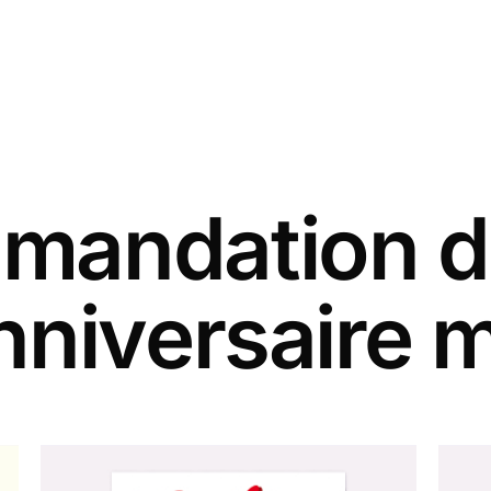
andation d
nniversaire 