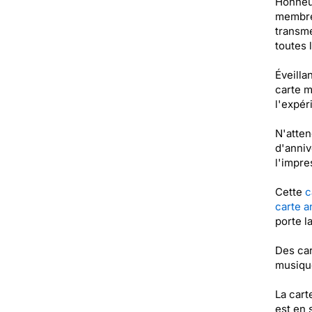
Honneur
membre 
transme
toutes 
Éveilla
carte m
l'expér
N'atten
d'anniv
l'impre
Cette
c
carte a
porte l
Des car
musique
La cart
est en 