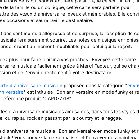
 à tous ceux qui souhaitent faire plaisir ! Que ce soit un ami, u
de la famille ou un collègue, cette carte sera parfaite pour
ttre des vœux d'anniversaire joyeux et mémorables. Elle convi
les occasions et saura ravir le destinataire.
nt des sentiments d’allégresse et de surprise, la réception de ce
usicale fera sûrement sourire. Les notes de musique enrichiss
ience, créant un moment inoubliable pour celui qui la reçoit.
dez plus pour faire plaisir à vos proches ! Envoyez cette carte
ersaire musicale facilement grâce à Merci Facteur, qui se cha
ssion et de l'envoi directement à votre destinataire.
arte d'anniversaire musicale
proposée dans la catégorie "
envo
nniversaire
" est intitulée "Bon anniversaire en mode funky et ré
a référence produit "CARD-2718".
tes d'anniversaire musicales amusantes, dans tous les styles 
, du rap au rock en passant par la country et le reggae.
e d'anniversaire musicale "Bon anniversaire en mode funky et r
stock ! Vous pouvez la personnaliser et l'envoyer dès maintenan