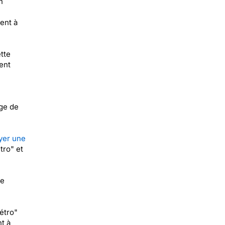
n
ent à
tte
ent
rge de
yer une
tro" et
de
étro"
t à