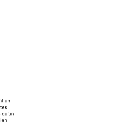
nt un
ntes
s qu’un
bien