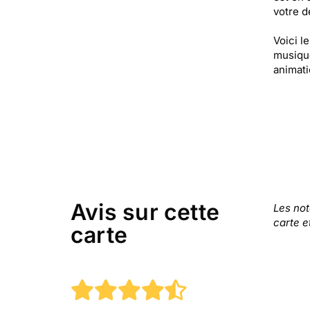
votre de
Voici l
musique
animat
Avis sur cette
Les no
carte e
carte