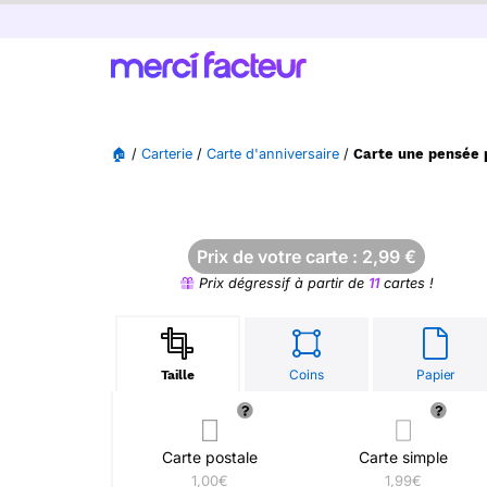
🏠
/
Carterie
/
Carte d'anniversaire
/
Carte une pensée p
Prix de votre carte :
2,99
€
Prix dégressif à partir de
11
cartes !
Coins
Papier
Taille
Carte postale
Carte simple
1,00€
1,99€