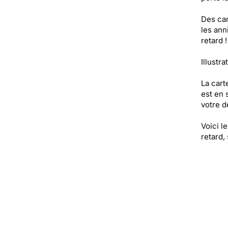
Des car
les ann
retard !
Illustra
La cart
est en 
votre de
Voici l
retard,