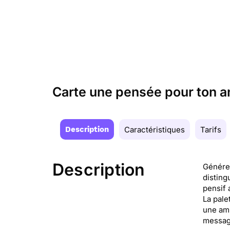
Carte une pensée pour ton an
Description
Caractéristiques
Tarifs
Description
Généreu
disting
pensif 
La pale
une amb
message