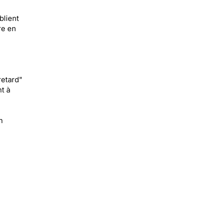
blient
re en
retard"
t à
n