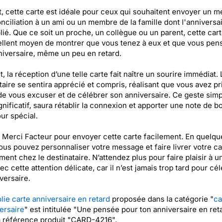
t, cette carte est idéale pour ceux qui souhaitent envoyer un 
nciliation à un ami ou un membre de la famille dont l'anniversai
lié. Que ce soit un proche, un collègue ou un parent, cette cart
llent moyen de montrer que vous tenez à eux et que vous pen
niversaire, même un peu en retard.
, la réception d’une telle carte fait naître un sourire immédiat. 
taire se sentira apprécié et compris, réalisant que vous avez pri
e vous excuser et de célébrer son anniversaire. Ce geste simp
gnificatif, saura rétablir la connexion et apporter une note de 
our spécial.
z Merci Facteur pour envoyer cette carte facilement. En quelqu
vous pouvez personnaliser votre message et faire livrer votre ca
ment chez le destinataire. N’attendez plus pour faire plaisir à u
ec cette attention délicate, car il n’est jamais trop tard pour cé
versaire.
olie carte anniversaire en retard
proposée dans la catégorie "
ca
ersaire
" est intitulée "Une pensée pour ton anniversaire en ret
a référence produit "CARD-4216".