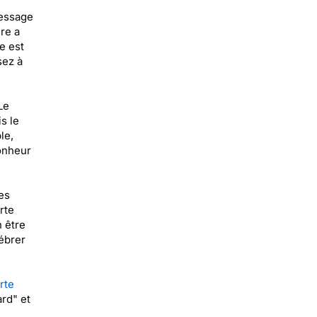
message
re a
e est
sez à
Le
s le
le,
bonheur
es
rte
n être
lébrer
rte
ard" et