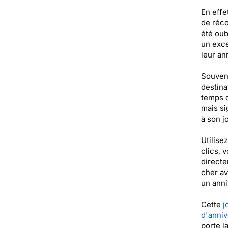
En effe
de réco
été oub
un exce
leur an
Souvent
destina
temps d
mais si
à son j
Utilise
clics, 
directe
cher av
un anni
Cette
j
d'anniv
porte l