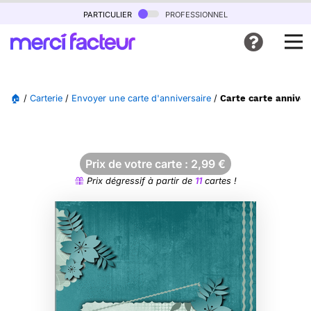
particulier
professionnel
🏠
/
Carterie
/
Envoyer une carte d'anniversaire
/
Carte carte anniver
Prix de votre carte :
2,99
€
Prix dégressif à partir de
11
cartes !