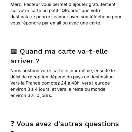
⭐⭐⭐⭐
Le 01/12/2017 : Parce qu'elle est sobre et
Merci Facteur vous permet d'ajouter gratuitement
originale
sur votre carte un petit "QRcode" que votre
destinataire pourra scanner avec son téléphone pour
vous répondre par email ou avec une carte.
⭐⭐⭐⭐
Le 21/11/2016 : La couleur
⭐⭐⭐⭐
Le 24/05/2016 : C'est pour une personne
📅 Quand ma carte va-t-elle
âgée et elle convient mieux que le reste des
arriver ?
propositions.. j'aurai aimé de jolies fleurs, mais
pas vu ...
Nous postons votre carte le jour même, ensuite le
délai de réception dépend du pays de destination.
Vers la France comptez 24 à 48h, vers l'europe
⭐⭐⭐⭐
Le 21/04/2016 : Beau camaieu de bleu
environ 3 à 4 jours, et vers le reste du monde
environ 6 à 10 jours.
⭐⭐⭐⭐
Le 10/04/2016 : Simple et belle
❓ Vous avez d'autres questions
⭐⭐⭐⭐
Le 24/08/2015 : Sobriete