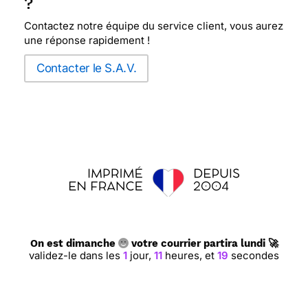
?
Contactez notre équipe du service client, vous aurez
une réponse rapidement !
⭐⭐⭐⭐
Le 23/08/2015 : Carte très sobre
Contacter le S.A.V.
⭐⭐⭐⭐
Le 09/06/2015 : carte Romantique, et une
très jolie couleur.
⭐⭐⭐⭐
Le 23/03/2015 : Sobre , bel effet de relief
.
⭐⭐⭐⭐
Le 27/10/2014 : Sobre, tout en étant
originale.
On est dimanche
votre courrier partira lundi 🚀
validez-le dans les
1
jour,
11
heures,
et
19
secondes
⭐⭐⭐⭐
Le 16/05/2014 : Très pratique, très
convivial pour un néophyte comme moi et en plus,