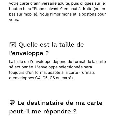
votre carte d'anniversaire adulte, puis cliquez sur le
⭐⭐⭐⭐⭐ Le 10/05/2021 : Bonjour. RAS, j'ai rien à
bouton bleu "Etape suivante" en haut à droite (ou en
dire, tout se passe très bien auprès de vous.
bas sur mobile). Nous l'imprimons et la postons pour
vous.
⭐⭐⭐⭐
Le 08/01/2021 : L'effet relief lui donne un
plus, carte évoquant les fougères des sous bois.
✉️ Quelle est la taille de
⭐⭐⭐⭐
Le 16/10/2020 : A mon avis, sobre pour
l'enveloppe ?
adulte
La taille de l'enveloppe dépend du format de la carte
sélectionnée. L'enveloppe sélectionnée sera
toujours d'un format adapté à la carte (formats
⭐⭐⭐⭐⭐ Le 09/04/2018 : La couleur et les motifs
d'enveloppes C4, C5, C6 ou carré).
⭐⭐⭐⭐
Le 16/12/2017 : La couleur est très belle
et douce pour une personne âgée
💬 Le destinataire de ma carte
peut-il me répondre ?