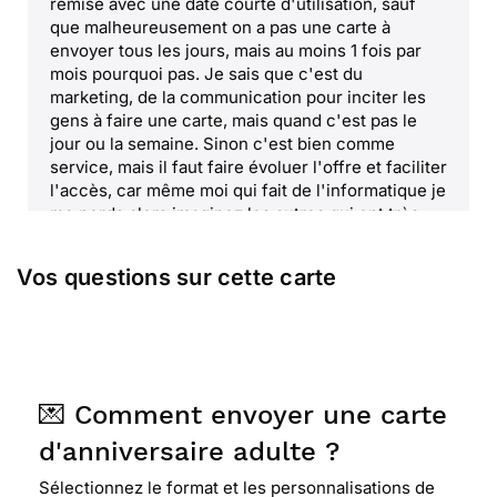
remise avec une date courte d'utilisation, sauf
que malheureusement on a pas une carte à
envoyer tous les jours, mais au moins 1 fois par
mois pourquoi pas. Je sais que c'est du
marketing, de la communication pour inciter les
gens à faire une carte, mais quand c'est pas le
jour ou la semaine. Sinon c'est bien comme
service, mais il faut faire évoluer l'offre et faciliter
l'accès, car même moi qui fait de l'informatique je
me perds alors imaginez les autres qui ont très
peu de connaissance ou de maîtrise. Voilà
j'arrête, mais je vous remercie, car même si je
Vos questions sur cette carte
suis critique dans les deux sens, je reconnais une
certaine qualité de service, le reste n'est qu'un
axe d'amélioration. En tout cas c'est un service
qui fait son taf. Merci !!!
💌 Comment envoyer une carte
⭐⭐⭐
Le 08/08/2021 : Elle est bien
d'anniversaire adulte ?
Sélectionnez le format et les personnalisations de