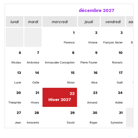
décembre 2027
lundi
mardi
mercredi
jeudi
vendredi
same
1
2
3
Florence
Viviane
François Xavier
Barb
6
7
8
9
10
Nicolas
Ambroise
Immaculée Conception
Pierre Fourier
Romaric
Dan
13
14
15
16
17
Lucie
Odile
Ninon
Alice
Gaël
Gat
20
21
23
24
22
Hiver 2027
Théophile
Hivers
Armand
Adèle
N
27
28
29
30
31
Jean
Innocents
David
Roger
Sylvestre