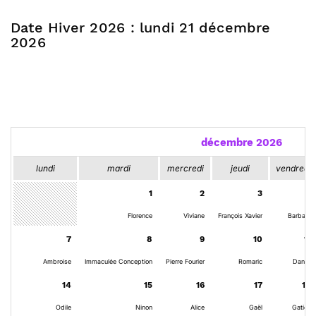
Date Hiver 2026 : lundi 21 décembre
2026
décembre 2026
lundi
mardi
mercredi
jeudi
vendredi
1
2
3
4
Florence
Viviane
François Xavier
Barbara
7
8
9
10
11
Ambroise
Immaculée Conception
Pierre Fourier
Romaric
Daniel
14
15
16
17
18
Odile
Ninon
Alice
Gaël
Gatien