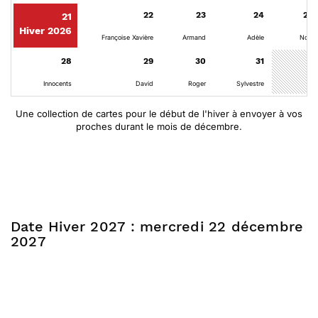
22
23
24
25
21
Hiver 2026
Françoise Xavière
Armand
Adèle
Noël
28
29
30
31
Innocents
David
Roger
Sylvestre
Une collection de cartes pour le début de l'hiver à envoyer à vos
proches durant le mois de décembre.
Date Hiver 2027 : mercredi 22 décembre
2027