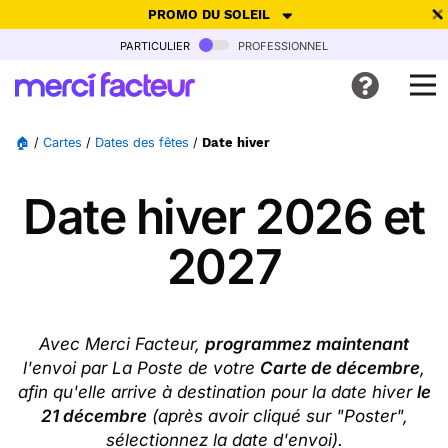
PROMO DU SOLEIL
particulier
professionnel
-30% de réduction avec le code
SUMMER26
pour envoyer des
cartes ensoleillées, jusqu'au 6 Août !
Envoyer des cartes
🏠
/
Cartes
/
Dates des fêtes
/
Date hiver
Ne plus afficher
Date hiver 2026 et
2027
Avec Merci Facteur,
programmez maintenant
l'envoi par La Poste de votre
Carte de décembre
,
afin qu'elle arrive à destination pour la date hiver
le
21 décembre
(après avoir cliqué sur "Poster",
sélectionnez la date d'envoi).