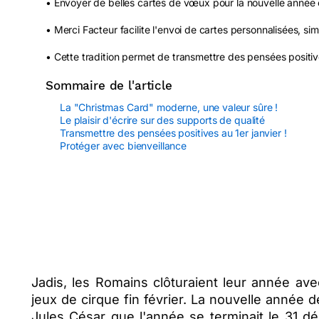
• Envoyer de belles cartes de vœux pour la nouvelle année 
• Merci Facteur facilite l'envoi de cartes personnalisées, s
• Cette tradition permet de transmettre des pensées positi
Sommaire de l'article
La "Christmas Card" moderne, une valeur sûre !
Le plaisir d'écrire sur des supports de qualité
Transmettre des pensées positives au 1er janvier !
Protéger avec bienveillance
Jadis, les Romains clôturaient leur année av
jeux de cirque fin février. La nouvelle année d
Jules César que l'année se terminait le 31 dé