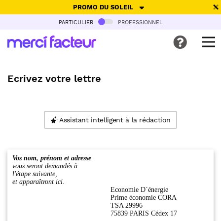
PROMO DU SOLEIL
particulier
professionnel
-30% de réduction avec le code
SUMMER26
pour envoyer des
cartes ensoleillées, jusqu'au 6 Août !
Envoyer des cartes
Ecrivez votre lettre
Ne plus afficher
Assistant intelligent à la rédaction
Vos nom, prénom et adresse
vous seront demandés à
l'étape suivante,
et apparaîtront ici.
Economie D`énergie
Prime économie CORA
TSA 29996
75839 PARIS Cédex 17