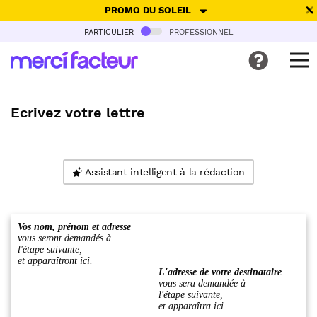
PROMO DU SOLEIL
particulier
professionnel
-30% de réduction avec le code
SUMMER26
pour envoyer des
cartes ensoleillées, jusqu'au 6 Août !
Envoyer des cartes
Ecrivez votre lettre
Ne plus afficher
Assistant intelligent à la rédaction
Vos nom, prénom et adresse
vous seront demandés à
l'étape suivante,
et apparaîtront ici.
L'adresse de votre destinataire
vous sera demandée à
l'étape suivante,
et apparaîtra ici.